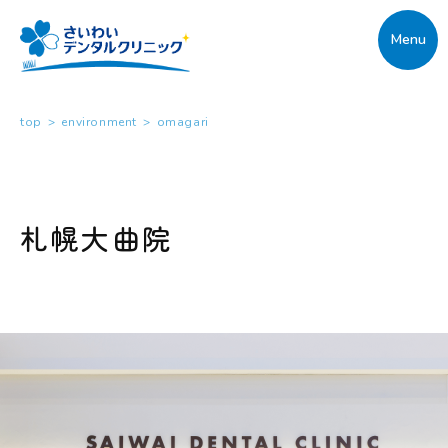
Menu
top
>
environment
>
omagari
札幌大曲院