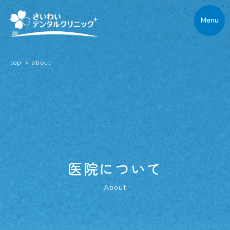
Menu
top
>
about
医
院
に
つ
い
て
About